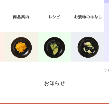
お漬物と美容のいい関係
お漬物の美味しいレシピ
減塩商品への取り組み
食の安心と安全
お漬物と食育
商品案内
サ
お知らせ