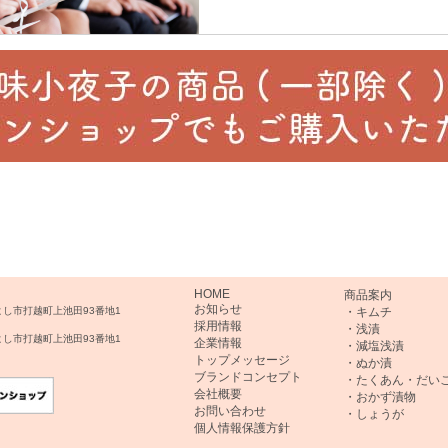
HOME
商品案内
お知らせ
みよし市打越町上池田93番地1
・キムチ
採用情報
・浅漬
みよし市打越町上池田93番地1
企業情報
・減塩浅漬
トップメッセージ
・ぬか漬
ブランドコンセプト
・たくあん・だい
会社概要
・おかず漬物
お問い合わせ
・しょうが
個人情報保護方針