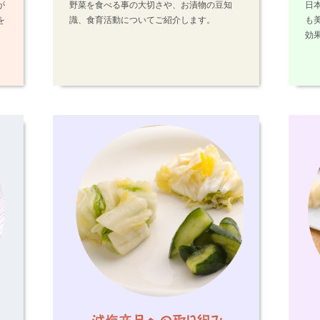
が
野菜を食べる事の大切さや、お漬物の豆知
日
を
識、食育活動についてご紹介します。
も
効