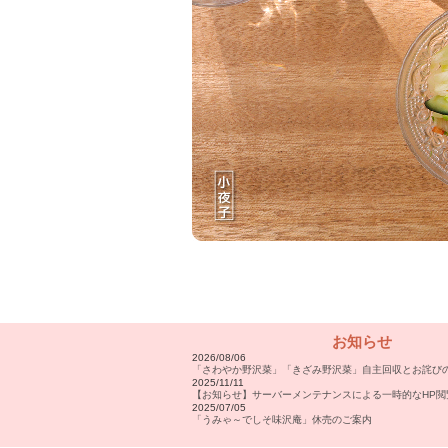
お知らせ
2026/08/06
「さわやか野沢菜」「きざみ野沢菜」自主回収とお詫び
2025/11/11
【お知らせ】サーバーメンテナンスによる一時的なHP閲
2025/07/05
「うみゃ～でしそ味沢庵」休売のご案内