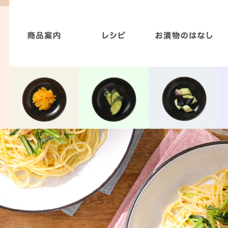
お漬物と美容のいい関係
お漬物の美味しいレシピ
減塩商品への取り組み
食の安心と安全
お漬物と食育
商品案内