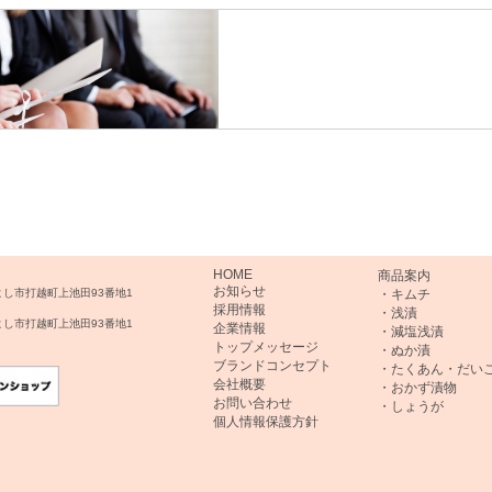
HOME
商品案内
お知らせ
みよし市打越町上池田93番地1
・キムチ
採用情報
・浅漬
みよし市打越町上池田93番地1
企業情報
・減塩浅漬
トップメッセージ
・ぬか漬
ブランドコンセプト
・たくあん・だい
会社概要
・おかず漬物
お問い合わせ
・しょうが
個人情報保護方針