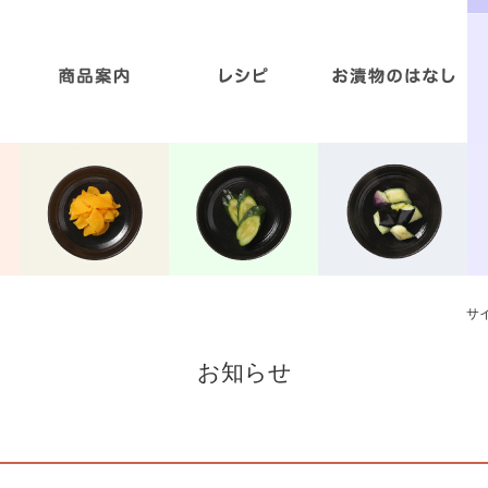
お漬物と美容のいい関係
お漬物の美味しいレシピ
減塩商品への取り組み
食の安心と安全
お漬物と食育
商品案内
サ
お知らせ